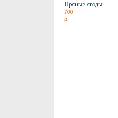
Пряные ягоды
700
р.