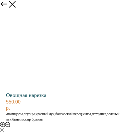
Овощная нарезка
550,00
р.
-помидоры,огурцы,красный лук,болгарский перец,кинза,петрушка,зеленый
лук,базилик,сыр брынза