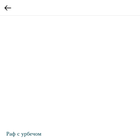
Раф с урбечом