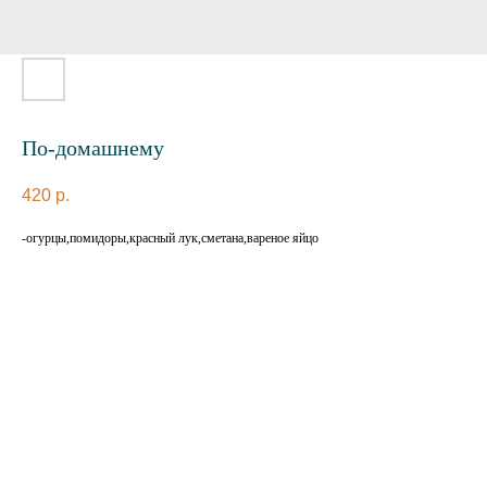
По-домашнему
420
р.
-огурцы,помидоры,красный лук,сметана,вареное яйцо