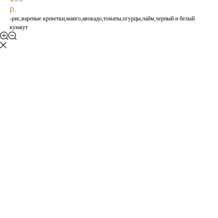
р.
-рис,вареные креветки,манго,авокадо,томаты,огурцы,лайм,черный и белый
кунжут