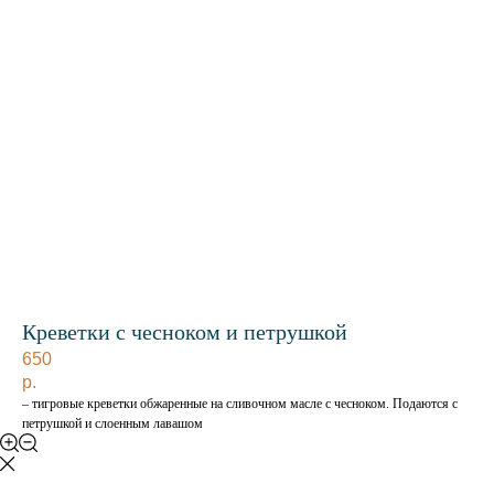
Креветки с чесноком и петрушкой
650
р.
– тигровые креветки обжаренные на сливочном масле с чесноком. Подаются с
петрушкой и слоенным лавашом