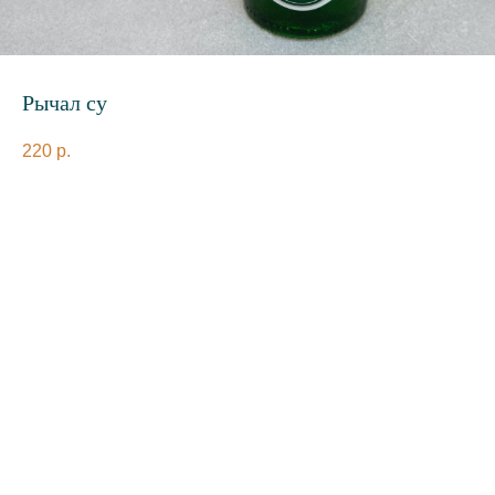
Рычал су
220
р.