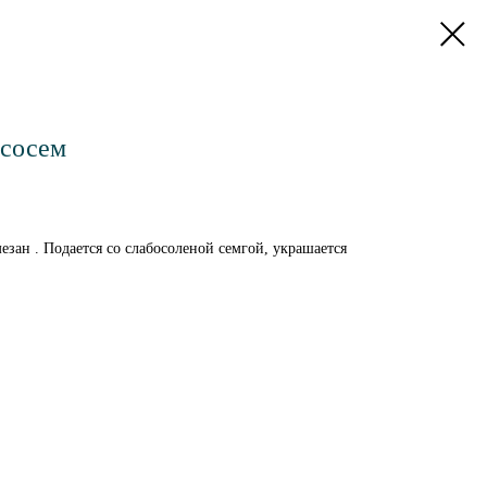
ососем
мезан . Подается со слабосоленой семгой, украшается