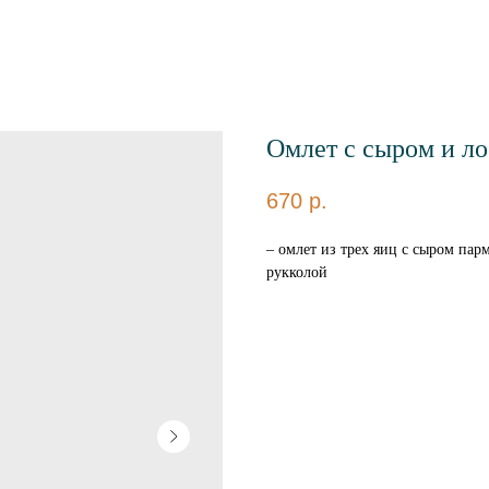
Омлет с сыром и л
670
р.
– омлет из трех яиц с сыром пар
рукколой